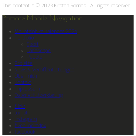
This content is © 2023 Kirsten Sörries | All rights reserved.
Primäre Mobile Navigation
Mountainbike Kalender 2024
Portfolio
Sport
Landscape
People
Projekte
News & Veröffentlichungen
Über mich
Kontakt
Impressum
Datenschutzerklärung
flickr
tumblr
instagram
fivehundredpx
facebook