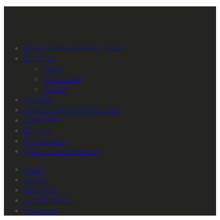
Mountainbike Kalender 2024
Portfolio
Sport
Landscape
People
Projekte
News & Veröffentlichungen
Über mich
Kontakt
Impressum
Datenschutzerklärung
flickr
tumblr
instagram
fivehundredpx
facebook