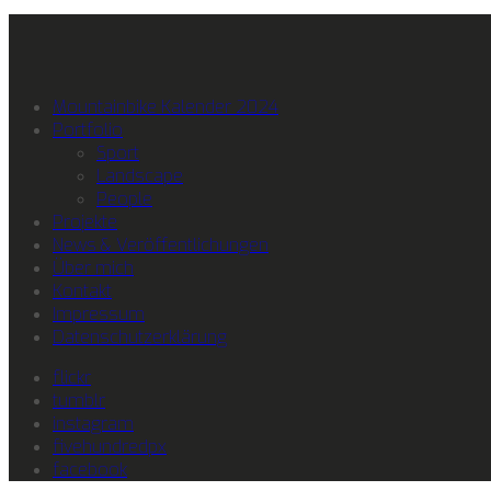
Mountainbike Kalender 2024
Portfolio
Sport
Landscape
People
Projekte
News & Veröffentlichungen
Über mich
Kontakt
Impressum
Datenschutzerklärung
flickr
tumblr
instagram
fivehundredpx
facebook