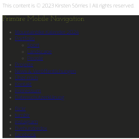
This content is © 2023 Kirsten Sörries | All rights reserved.
Primäre Mobile Navigation
Mountainbike Kalender 2024
Portfolio
Sport
Landscape
People
Projekte
News & Veröffentlichungen
Über mich
Kontakt
Impressum
Datenschutzerklärung
flickr
tumblr
instagram
fivehundredpx
facebook