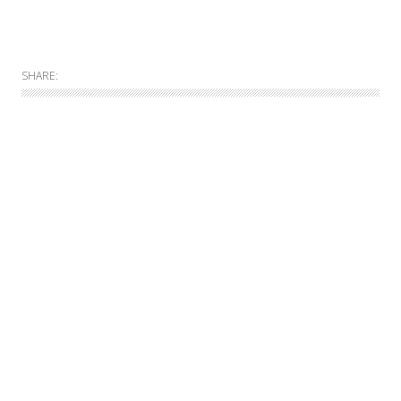
SHARE:
Allgemein
Online
Print