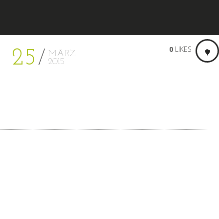
0
LIKES
25
MÄRZ
2015