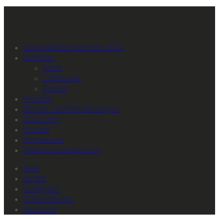
Mountainbike Kalender 2024
Portfolio
Sport
Landscape
People
Projekte
News & Veröffentlichungen
Über mich
Kontakt
Impressum
Datenschutzerklärung
flickr
tumblr
instagram
fivehundredpx
facebook