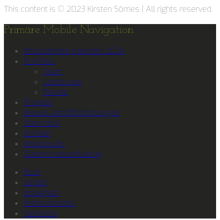
This content is © 2023 Kirsten Sörries | All rights reserved.
Primäre Mobile Navigation
Mountainbike Kalender 2024
Portfolio
Sport
Landscape
People
Projekte
News & Veröffentlichungen
Über mich
Kontakt
Impressum
Datenschutzerklärung
flickr
tumblr
instagram
fivehundredpx
facebook