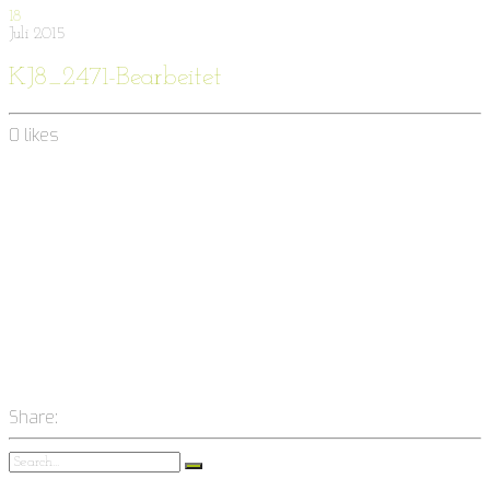
18
Juli
2015
KJ8_2471-Bearbeitet
0
likes
Share: